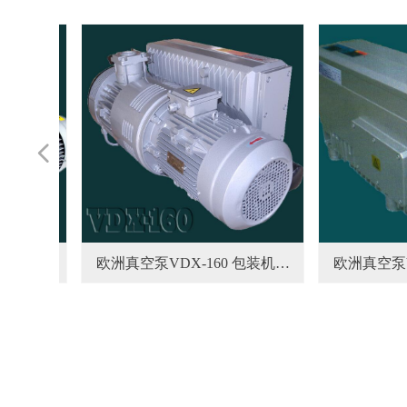
넳
AU-
ISL-
 真空泵
工艺真
1罗茨真
AP-
AT-
AT-
乐真空泵
乐真空泵
乐真空泵
乐真空泵
乐真空泵
1001
IS-
IS-
1罗茨
00 真
DA-
DA-
DA-
DA-
DA-
DA-
DA-
DA-
DA-
DA-
VAC
VAC
VAC
VAC
VAC
VAC
VAC
VAC
VAC
VAC
VAC
空泵
空泵
空泵
欧洲真空泵VDX-160 包装机真
欧洲真空泵VDX-
V80C
业维修
001
140
1罗茨
螺杆真
螺杆真
业维修
01罗
丨维修
丨维修
业维修
0维修
2维修
0维修
维修
维修
维修
维修
空泵
修泵
维修
维修
维修
维修
维修
泵
泵
泵
泵
泵
空泵中央真空系统
修保养中央真
泵
泵