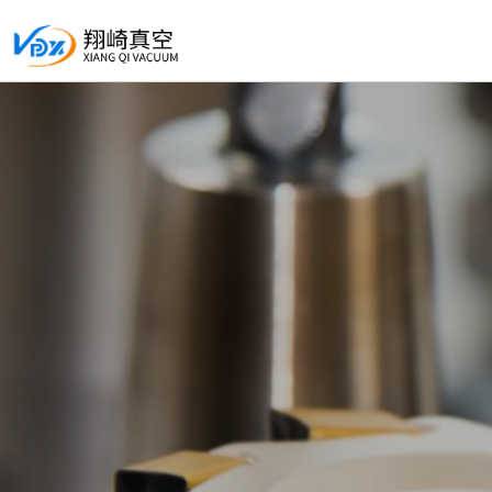
Control Render Error!ControlType:productSlideBind,StyleName:Style1,Co